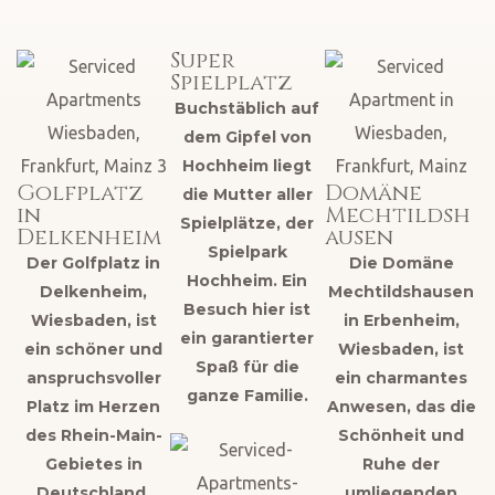
Super
Spielplatz
Buchstäblich auf
dem Gipfel von
Hochheim liegt
Golfplatz
Domäne
die Mutter aller
in
Mechtildsh
Spielplätze, der
Delkenheim
ausen
Spielpark
Der Golfplatz in
Die Domäne
Hochheim. Ein
Delkenheim,
Mechtildshausen
Besuch hier ist
Wiesbaden, ist
in Erbenheim,
ein garantierter
ein schöner und
Wiesbaden, ist
Spaß für die
anspruchsvoller
ein charmantes
ganze Familie.
Platz im Herzen
Anwesen, das die
des Rhein-Main-
Schönheit und
Gebietes in
Ruhe der
Deutschland.
umliegenden