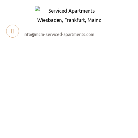
 nennen
info@mcm-serviced-apartments.com
en
onen