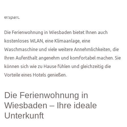
Ihres Aufenthalts köstliche Mahlzeiten und Snacks
zuzubereiten. Das Badezimmer ist modern und verfügt
über eine offene Dusche mit frischen Handtüchern,
Shampoo, Duschgel, Conditioner und einem
Haartrockner. Es gibt auch eine separate Toilette für mehr
Privatsphäre.
Der schöne private Außenbereich lädt zum Entspannen
mit einem guten Buch, einem Glas Wein oder einer
köstlichen Mahlzeit ein. Der Balkon ist mit
Sitzgelegenheiten und einem Tisch ausgestattet und
bietet somit den perfekten Ort, um im Freien zu speisen
oder bei frischer Luft E-Mails zu beantworten.
Bei Ihrer Ankunft steht Ihnen ein privater Parkplatz neben