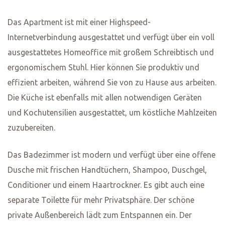
Sicherheit
Rauchmelder
Erste-Hilfe-Set
Feuerlöscher
Kostenlose Parkplätze
Badezimmer
Dusche
Toilette
Reinigungsprodukte
Duschgel
Conditioner
Bücher
Videospiele
Verbesserte Reinigungspraktiken
Reinigung