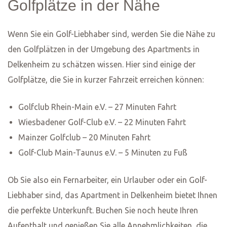
Enhanced Cleaning Practices: Wir haben unsere
Reinigungspraktiken verbessert, um sicherzustellen,
dass alle Oberflächen, einschließlich Türgriffe,
Lichtschalter, Fernbedienungen und Arbeitsflächen,
gründlich gereinigt und desinfiziert werden.
Kontaktloser Check-In/Out: Um den persönlichen
Kontakt zu minimieren, bieten wir einen kontaktlosen
Check-In und Check-Out an. Sie erhalten vor Ihrer
Ankunft detaillierte Anweisungen, wie Sie Zugang zur
Wohnung erhalten.
Verbesserte Reinigungsmittel: Wir verwenden
hochwertige Reinigungsmittel und Desinfektionsmittel,
die nachweislich effektiv gegen Viren und Bakterien
sind.