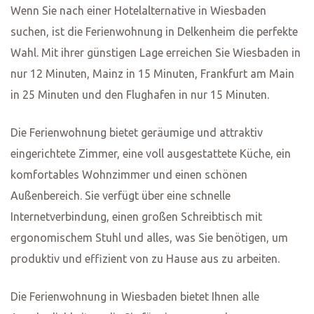
dem Haus zur Verfügung. Vor Ihrer Ankunft erhalten Sie
Anfahrtsbeschreibungen und ein Video mit den genauen
Koordinaten. Am Eingang befindet sich ein Tastenfeld, in
das der Gast seinen individuellen Zugangscode eingibt.
Das Schloss öffnet sich dann automatisch. Während
Ihres Aufenthalts werden Sie an nichts fehlen. Vom
Empfang und Check-in über die Bedienung der
Küchengeräte bis hin zum Check-out wird alles in einem
Video erklärt.
Die Ausstattung
Kostenloses WLAN
Klimaanlage
Waschmaschine