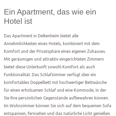
Toaster
Geschirrspüler
Mikrowelle
Backofen
Wasserkocher
Kaffee-/Teemaschine
Herd
Kühlschrank
Hochstuhl
Küchenutensilien
Essbereich
Esstisch
Kaffee
Gefrierschrank
Weingläser