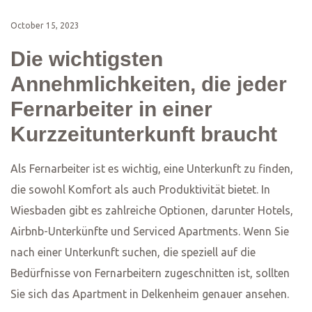
Warmes Wasser
Privater Eingang
Zusätzliche Kissen und Decken
Kochgrundlagen
Raumverdunkelnde Vorhänge
Waschsalon
Umzäunter Garten
WiFi-Geschwindigkeit (50+ Mbps)
Büro
Schreibtischstuhl
Kleideraufbewahrung
Trockengestell für Kleidung
Mückennetz
Küche