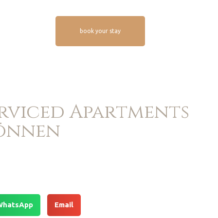
book your stay
Serviced Apartments
können
WhatsApp
Email