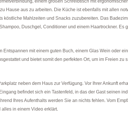
nternetverbindung, einem großen Schreibtisch mit ergonomischem
n zu Hause aus zu arbeiten. Die Küche ist ebenfalls mit allen n
ts köstliche Mahlzeiten und Snacks zuzubereiten. Das Badezim
Shampoo, Duschgel, Conditioner und einem Haartrockner. Es gib
 Entspannen mit einem guten Buch, einem Glas Wein oder einer
gestattet und bietet somit den perfekten Ort, um im Freien zu sp
r Parkplatz neben dem Haus zur Verfügung. Vor Ihrer Ankunft er
ngang befindet sich ein Tastenfeld, in das der Gast seinen in
ährend Ihres Aufenthalts werden Sie an nichts fehlen. Vom Emp
alles in einem Video erklärt.