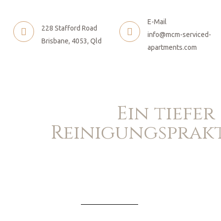
E-Mail
228 Stafford Road
info@mcm-serviced-
 nennen
Brisbane, 4053, Qld
apartments.com
en
Ein tiefer
onen
Reinigungsprakt